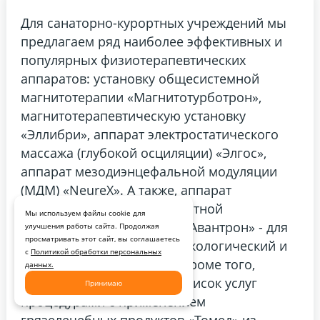
Для санаторно-курортных учреждений мы
предлагаем ряд наиболее эффективных и
популярных физиотерапевтических
аппаратов: установку общесистемной
магнитотерапии «Магнитотурботрон»,
магнитотерапевтическую установку
«Эллибри», аппарат электростатического
массажа (глубокой осциляции) «Элгос»,
аппарат мезодиэнцефальной модуляции
(МДМ) «NeureX». А также, аппарат
экстракорпоральной магнитной
Мы используем файлы cookie для
стимуляции тазового дна «Авантрон» - для
улучшения работы сайта. Продолжая
просматривать этот сайт, вы соглашаетесь
санаториев имеющих гинекологический и
с
Политикой обработки персональных
урологический профиль. Кроме того,
данных.
рекомендуем дополнить список услуг
Принимаю
процедурами с применением