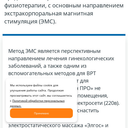
физиотерапии, с основным направлением
экстракорпоральная магнитная
стимуляция (ЭМС).
Метод ЭМС является перспективным
направлением лечения гинекологических
заболеваний, а также одним из
вспомогательных методов для ВРТ
(подготовка к ЭКО). Аппарат для
Мы используем файлы cookie для
проведения ЭМС «Авантрон ПРО» не
улучшения работы сайта. Продолжая
требует большой площади помещения,
просматривать этот сайт, вы соглашаетесь
с
Политикой обработки персональных
подключается к бытовой электросети (220в).
данных.
Кроме того, рекомендуем оснастить
Принимаю
отделение аппаратом для
электростатического массажа «Элгос» и