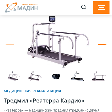
МЕДИЦИНСКАЯ РЕАБИЛИТАЦИЯ
Tредмил «Реатерра Кардио»
«РеаТерра» — медицинский тредмил (тредбан) с двумя