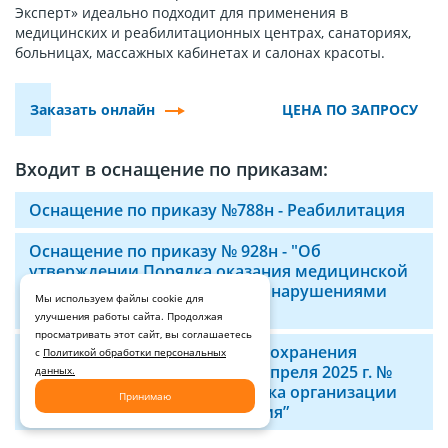
Эксперт» идеально подходит для применения в
медицинских и реабилитационных центрах, санаториях,
больницах, массажных кабинетах и салонах красоты.
Заказать онлайн
ЦЕНА ПО ЗАПРОСУ
Входит в оснащение по приказам:
Оснащение по приказу №788н - Реабилитация
Оснащение по приказу № 928н - "Об
утверждении Порядка оказания медицинской
помощи больным с острыми нарушениями
Мы используем файлы cookie для
мозгового кровообращения"
улучшения работы сайта. Продолжая
просматривать этот сайт, вы соглашаетесь
Приказ Министерства здравоохранения
с
Политикой обработки персональных
Российской Федерации от 7 апреля 2025 г. №
данных.
169н “Об утверждении Порядка организации
Принимаю
санаторно-курортного лечения”