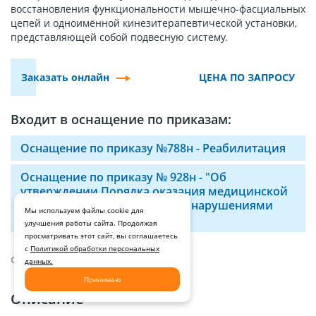
восстановления функциональности мышечно-фасциальных
цепей и одноимённой кинезитерапевтической установки,
представляющей собой подвесную систему.
Заказать онлайн
ЦЕНА ПО ЗАПРОСУ
Входит в оснащение по приказам:
Оснащение по приказу №788н - Реабилитация
Оснащение по приказу № 928н - "Об
утверждении Порядка оказания медицинской
помощи больным с острыми нарушениями
Мы используем файлы cookie для
мозгового кровообращения"
улучшения работы сайта. Продолжая
просматривать этот сайт, вы соглашаетесь
с
Политикой обработки персональных
ОПИСАНИЕ И ХАРАКТЕРИСТИКИ
данных.
Принимаю
Описание