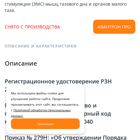
стимуляции (ЭМС) мышц тазового дна и органов малого
таза.
СНЯТО С ПРОИЗВОДСТВА
АВАНТРОН ПРО
ОПИСАНИЕ И ХАРАКТЕРИСТИКИ
Описание
Регистрационное удостоверение РЗН
2014/1900 от 03.09.14
Мы используем файлы cookie для
улучшения работы сайта. Продолжая
Приказ № 1130Н: «Акушерство и
просматривать этот сайт, вы соглашаетесь
с
Политикой обработки персональных
гинекология» – номенклатурный код
данных.
медицинского изделия: 285040
Принимаю
Приказ № 279Н: «Об утверждении Порядка